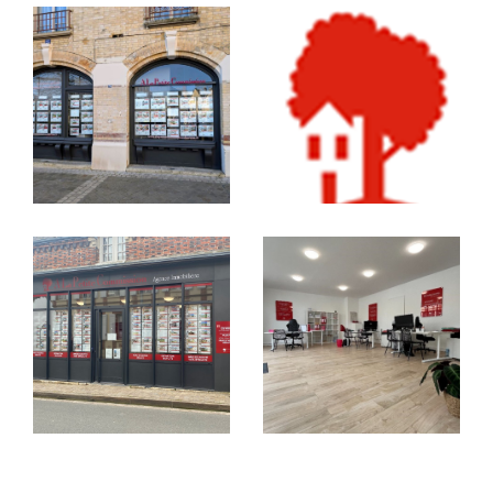
Luisant etc…)
, en passant par
Voves, Nogent
Le Phaye, Saint-Prest, Sours, Villeneuve-
Saint-Nicolas, Thivars, Saint Georges
sur
Eure, Fontaine la Guyon, Amilly
et bien
d’autres communes environnantes, nous
couvrons un large secteur avec la même
exigence de qualité.
Vendre un bien, c’est souvent
bien plus qu’une simple
transaction
Derrière chaque porte, il y a une histoire. Une
maison à Thivars
pleine de souvenirs, un
pavillon lumineux à Barjouville
où tout a
été pensé dans le détail, un
appartement à