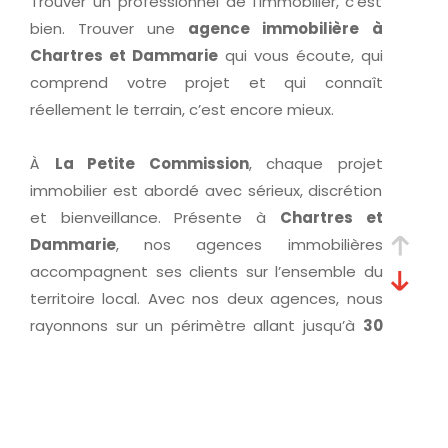
Trouver un professionnel de l’immobilier, c’est
bien. Trouver une
agence immobilière à
Chartres et Dammarie
qui vous écoute, qui
comprend votre projet et qui connaît
réellement le terrain, c’est encore mieux.
À
La Petite Commission
, chaque projet
immobilier est abordé avec sérieux, discrétion
et bienveillance. Présente à
Chartres et
Dammarie
, nos agences immobilières
accompagnent ses clients sur l’ensemble du
territoire local. Avec nos deux agences, nous
rayonnons sur un périmètre allant jusqu’à
30
kilomètres autour de Chartres
.
Présents sur toute l’agglomération
chartraine
(Barjouville, Champhol, Lèves, Le Coudray,