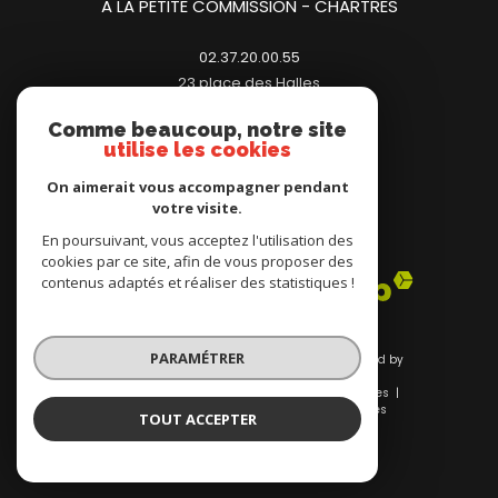
A LA PETITE COMMISSION - CHARTRES
02.37.20.00.55
23 place des Halles
28000
chartres
Comme beaucoup, notre site
contact@immopetitecom.com
utilise les cookies
On aimerait vous accompagner pendant
votre visite.
Adhérents
En poursuivant, vous acceptez l'utilisation des
cookies par ce site, afin de vous proposer des
contenus adaptés et réaliser des statistiques !
PARAMÉTRER
© 2026 | Tous droits réservés | Traduction powered by
Google |
Nos honoraires
Plan du site
Mentions légales
Admin
Nos liens
Politique RGPD
Cookies
TOUT ACCEPTER