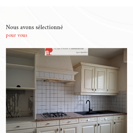
Chartres
dont les volumes parlent d’eux-
mêmes… Chaque bien que nous
accompagnons est unique, et c’est comme
Nous avons sélectionné
cela que nous choisissons de le présenter.
pour vous
Notre rôle ? Comprendre ce qui le rend spécial,
puis construire autour de lui une stratégie qui
lui ressemble. Pas de copier-coller, mais un vrai
travail d’ajustement pour que chaque mise en
vente soit à la fois fluide, cohérente et
respectueuse de vos attentes.
Une estimation juste, fondée
sur l'expérience
Une
estimation immobilière à Chartres
ou
une
estimation immobilière à Dammarie
, ce
n’est pas juste une fourchette de prix glissée