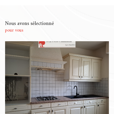
Chartres
dont les volumes parlent d’eux-
mêmes… Chaque bien que nous
accompagnons est unique, et c’est comme
Nous avons sélectionné
cela que nous choisissons de le présenter.
pour vous
Notre rôle ? Comprendre ce qui le rend spécial,
puis construire autour de lui une stratégie qui
lui ressemble. Pas de copier-coller, mais un vrai
travail d’ajustement pour que chaque mise en
vente soit à la fois fluide, cohérente et
respectueuse de vos attentes.
Une estimation juste, fondée
sur l'expérience
Une
estimation immobilière à Chartres
ou
une
estimation immobilière à Dammarie
, ce
n’est pas juste une fourchette de prix glissée