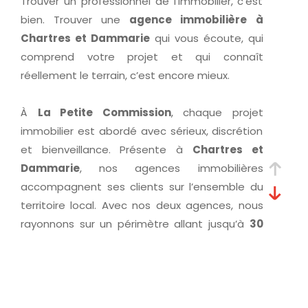
Trouver un professionnel de l’immobilier, c’est
bien. Trouver une
agence immobilière à
Chartres et Dammarie
qui vous écoute, qui
comprend votre projet et qui connaît
réellement le terrain, c’est encore mieux.
À
La Petite Commission
, chaque projet
immobilier est abordé avec sérieux, discrétion
et bienveillance. Présente à
Chartres et
Dammarie
, nos agences immobilières
accompagnent ses clients sur l’ensemble du
territoire local. Avec nos deux agences, nous
rayonnons sur un périmètre allant jusqu’à
30
kilomètres autour de Chartres
.
Présents sur toute l’agglomération
chartraine
(Barjouville, Champhol, Lèves, Le Coudray,