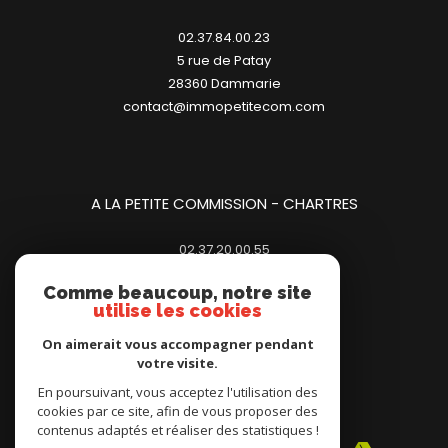
A LA PETITE COMMISSION - DAMMARIE
02.37.84.00.23
5 rue de Patay
28360
dammarie
contact@immopetitecom.com
A LA PETITE COMMISSION - CHARTRES
02.37.20.00.55
Comme beaucoup, notre site
23 place des Halles
utilise les cookies
28000
chartres
contact@immopetitecom.com
On aimerait vous accompagner pendant
votre visite.
En poursuivant, vous acceptez l'utilisation des
cookies par ce site, afin de vous proposer des
contenus adaptés et réaliser des statistiques !
Adhérents