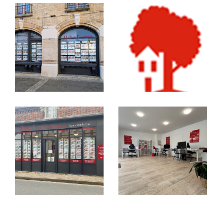
Luisant etc…)
, en passant par
Voves, Nogent
Le Phaye, Saint-Prest, Sours, Villeneuve-
Saint-Nicolas, Thivars, Saint Georges
sur
Eure, Fontaine la Guyon, Amilly
et bien
d’autres communes environnantes, nous
couvrons un large secteur avec la même
exigence de qualité.
Vendre un bien, c’est souvent
bien plus qu’une simple
transaction
Derrière chaque porte, il y a une histoire. Une
maison à Thivars
pleine de souvenirs, un
pavillon lumineux à Barjouville
où tout a
été pensé dans le détail, un
appartement à