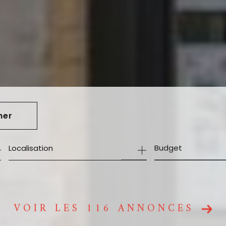
mer
Budget
VOIR LES
116
ANNONCES