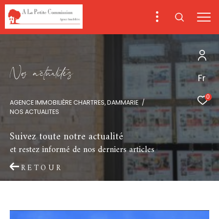
N
o
a
c
t
u
a
i
é
s
Fr
0
AGENCE IMMOBILIÈRE CHARTRES, DAMMARIE
NOS ACTUALITES
Suivez toute notre actualité
et restez informé de nos derniers articles
RETOUR