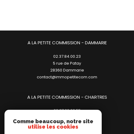
A LA PETITE COMMISSION - DAMMARIE
02.37.84.00.23
5 rue de Patay
28360
dammarie
contact@immopetitecom.com
A LA PETITE COMMISSION - CHARTRES
02.37.20.00.55
23 place des Halles
Comme beaucoup, notre site
28000
chartres
utilise les cookies
contact@immopetitecom.com