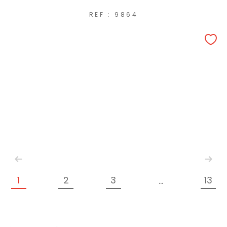
REF : 9864
1
2
3
13
...