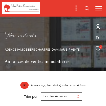
V
o
r
e
r
e
c
e
c
e
Fr
0
AGENCE IMMOBILIÈRE CHARTRES, DAMMARIE
VENTE
Annonces de ventes immobilières
121
Annonce(s) trouvée(s) selon vos critères
Trier par
Les plus récentes