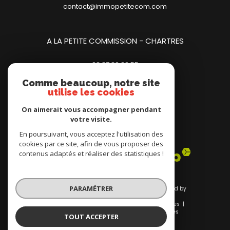
contact@immopetitecom.com
A LA PETITE COMMISSION - CHARTRES
02.37.20.00.55
23 place des Halles
Comme beaucoup, notre site
28000
chartres
utilise les cookies
contact@immopetitecom.com
On aimerait vous accompagner pendant
votre visite.
Adhérents
En poursuivant, vous acceptez l'utilisation des
cookies par ce site, afin de vous proposer des
contenus adaptés et réaliser des statistiques !
PARAMÉTRER
© 2026 | Tous droits réservés | Traduction powered by
Google |
Nos honoraires
Plan du site
Mentions légales
Admin
Nos liens
Politique RGPD
Cookies
TOUT ACCEPTER