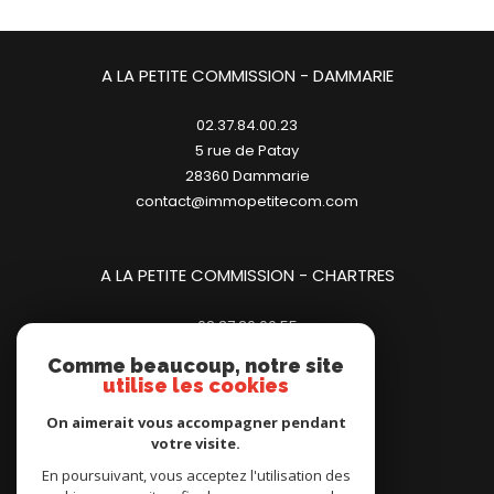
A LA PETITE COMMISSION - DAMMARIE
02.37.84.00.23
5 rue de Patay
28360
dammarie
contact@immopetitecom.com
A LA PETITE COMMISSION - CHARTRES
02.37.20.00.55
23 place des Halles
Comme beaucoup, notre site
28000
chartres
utilise les cookies
contact@immopetitecom.com
On aimerait vous accompagner pendant
votre visite.
Adhérents
En poursuivant, vous acceptez l'utilisation des