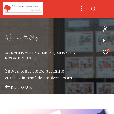
N
o
a
c
t
u
a
i
é
s
Fr
0
AGENCE IMMOBILIÈRE CHARTRES, DAMMARIE
NOS ACTUALITES
Suivez toute notre actualité
et restez informé de nos derniers articles
RETOUR