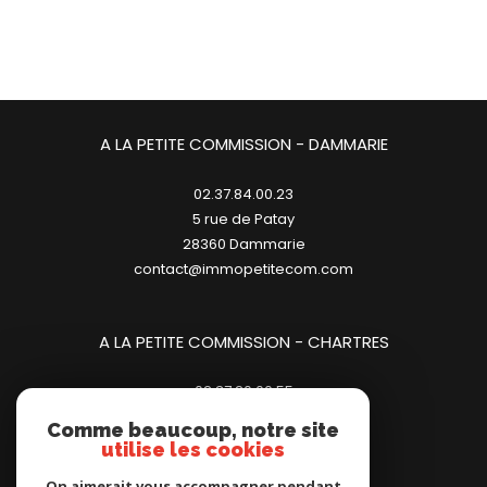
A LA PETITE COMMISSION - DAMMARIE
02.37.84.00.23
5 rue de Patay
28360
dammarie
contact@immopetitecom.com
A LA PETITE COMMISSION - CHARTRES
02.37.20.00.55
23 place des Halles
Comme beaucoup, notre site
28000
chartres
utilise les cookies
contact@immopetitecom.com
On aimerait vous accompagner pendant