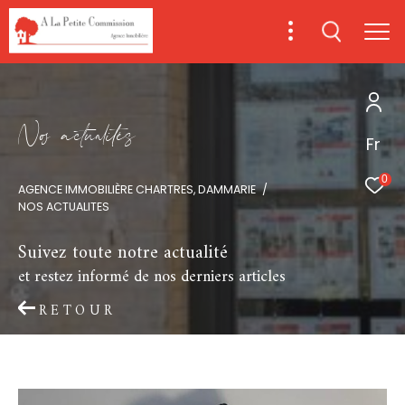
N
o
a
c
t
u
a
i
é
s
Fr
0
AGENCE IMMOBILIÈRE CHARTRES, DAMMARIE
NOS ACTUALITES
Suivez toute notre actualité
et restez informé de nos derniers articles
RETOUR