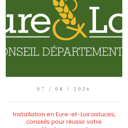
07 / 08 / 2026
Installation en Eure-et-Loir:astuces,
conseils pour réussir votre