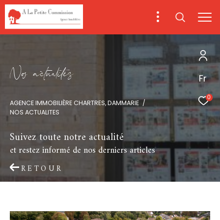
N
o
a
c
t
u
a
i
é
s
Fr
0
AGENCE IMMOBILIÈRE CHARTRES, DAMMARIE
NOS ACTUALITES
Suivez toute notre actualité
et restez informé de nos derniers articles
RETOUR