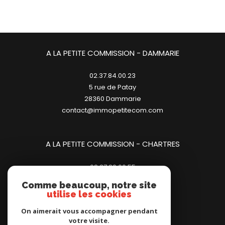
A LA PETITE COMMISSION - DAMMARIE
02.37.84.00.23
5 rue de Patay
28360
dammarie
contact@immopetitecom.com
A LA PETITE COMMISSION - CHARTRES
02.37.20.00.55
23 place des Halles
Comme beaucoup, notre site
28000
chartres
utilise les cookies
contact@immopetitecom.com
On aimerait vous accompagner pendant
votre visite.