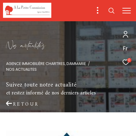
N
o
a
c
t
u
a
i
é
s
Fr
0
AGENCE IMMOBILIÈRE CHARTRES, DAMMARIE
NOS ACTUALITES
Suivez toute notre actualité
et restez informé de nos derniers articles
RETOUR