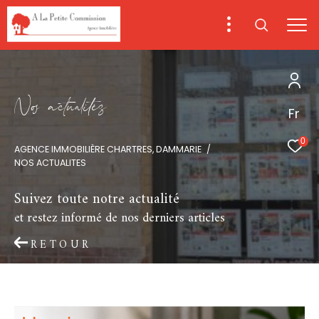
N
o
a
c
t
u
a
i
é
s
Fr
0
AGENCE IMMOBILIÈRE CHARTRES, DAMMARIE
NOS ACTUALITES
Suivez toute notre actualité
et restez informé de nos derniers articles
RETOUR