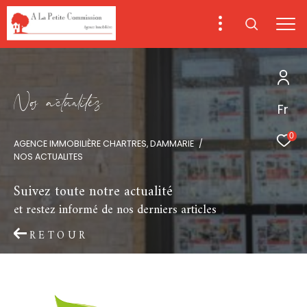
N
o
a
c
t
u
a
i
é
s
Fr
0
AGENCE IMMOBILIÈRE CHARTRES, DAMMARIE
NOS ACTUALITES
Suivez toute notre actualité
et restez informé de nos derniers articles
RETOUR