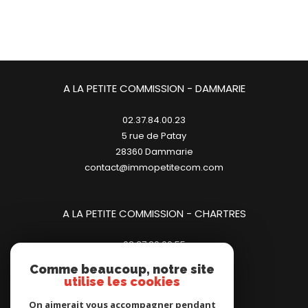
A LA PETITE COMMISSION - DAMMARIE
02.37.84.00.23
5 rue de Patay
28360
dammarie
contact@immopetitecom.com
A LA PETITE COMMISSION - CHARTRES
02.37.20.00.55
23 place des Halles
Comme beaucoup, notre site
28000
chartres
utilise les cookies
contact@immopetitecom.com
On aimerait vous accompagner pendant