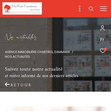
N
o
a
c
t
u
a
i
é
s
Fr
0
AGENCE IMMOBILIÈRE CHARTRES, DAMMARIE
NOS ACTUALITES
Suivez toute notre actualité
et restez informé de nos derniers articles
RETOUR