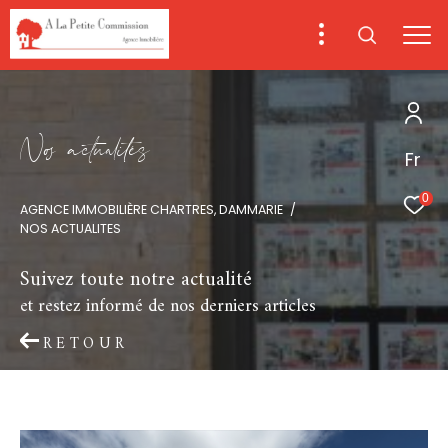
N
o
a
c
t
u
a
i
é
s
Fr
0
AGENCE IMMOBILIÈRE CHARTRES, DAMMARIE
NOS ACTUALITES
Suivez toute notre actualité
et restez informé de nos derniers articles
RETOUR