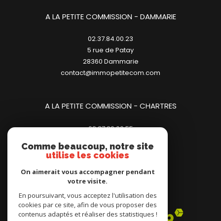
A LA PETITE COMMISSION - DAMMARIE
02.37.84.00.23
5 rue de Patay
28360
dammarie
contact@immopetitecom.com
A LA PETITE COMMISSION - CHARTRES
02.37.20.00.55
23 place des Halles
Comme beaucoup, notre site
28000
chartres
utilise les cookies
contact@immopetitecom.com
On aimerait vous accompagner pendant
votre visite.
Adhérents
En poursuivant, vous acceptez l'utilisation des
cookies par ce site, afin de vous proposer des
contenus adaptés et réaliser des statistiques !