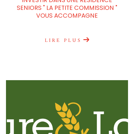
SENIORS " LA PETITE COMMISSION "
VOUS ACCOMPAGNE
LIRE PLUS