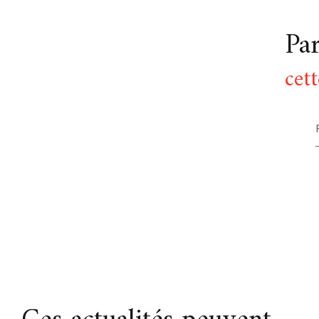
Pa
cett