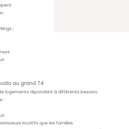
cipent
r.
kings ;
enses
un
tudio au grand T4
de logements répondant à différents besoins.
 :
ux.
estisseurs locatifs que les familles.