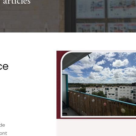
 articles
ce
ide
 ont