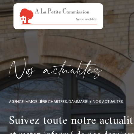
N
o
a
c
t
u
a
i
é
s
AGENCE IMMOBILIÈRE CHARTRES, DAMMARIE
NOS ACTUALITES
Suivez toute notre actualit