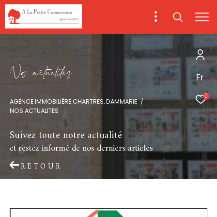
N
o
a
c
t
u
a
i
é
s
Fr
0
AGENCE IMMOBILIÈRE CHARTRES, DAMMARIE
NOS ACTUALITES
Suivez toute notre actualité
et restez informé de nos derniers articles
RETOUR