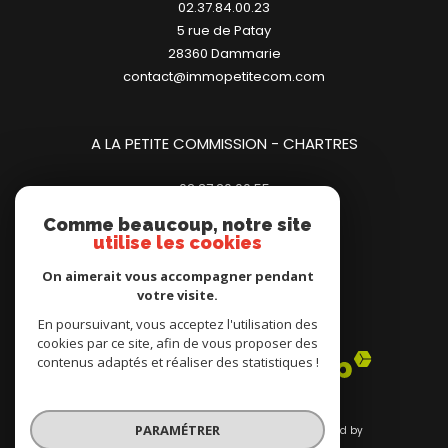
02.37.84.00.23
5 rue de Patay
28360
dammarie
contact@immopetitecom.com
A LA PETITE COMMISSION - CHARTRES
02.37.20.00.55
23 place des Halles
Comme beaucoup, notre site
28000
chartres
utilise les cookies
contact@immopetitecom.com
On aimerait vous accompagner pendant
votre visite.
Adhérents
En poursuivant, vous acceptez l'utilisation des
cookies par ce site, afin de vous proposer des
contenus adaptés et réaliser des statistiques !
PARAMÉTRER
© 2026 | Tous droits réservés | Traduction powered by
Google |