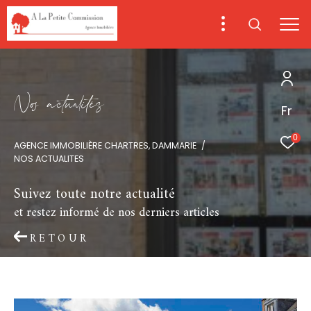
N
o
a
c
t
u
a
i
é
s
Fr
0
AGENCE IMMOBILIÈRE CHARTRES, DAMMARIE
NOS ACTUALITES
Suivez toute notre actualité
et restez informé de nos derniers articles
RETOUR