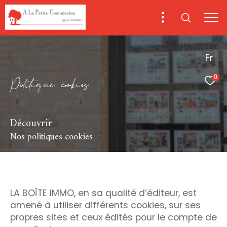
Fr
P
o
i
i
q
u
e
c
o
k
i
e
0
Découvrir
Nos politiques cookies
LA BOÎTE IMMO, en sa qualité d’éditeur, est
amené à utiliser différents cookies, sur ses
propres sites et ceux édités pour le compte de