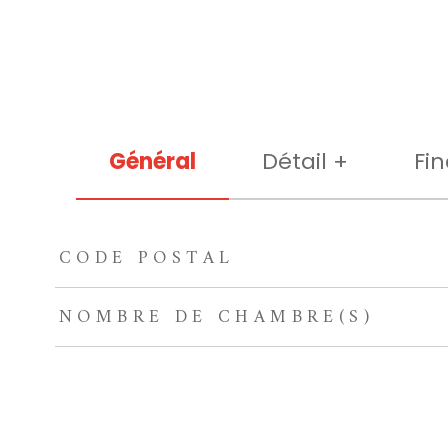
Général
Détail +
Fin
CODE POSTAL
TRAD_ZEPHYR_Caracteristique
TRAD_ZEPHYR_Valeu
NOMBRE DE CHAMBRE(S)