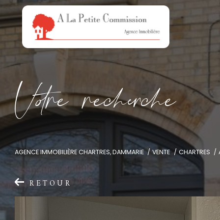
V
o
r
e
r
e
c
e
c
e
AGENCE IMMOBILIÈRE CHARTRES, DAMMARIE
VENTE
CHARTRES
RETOUR