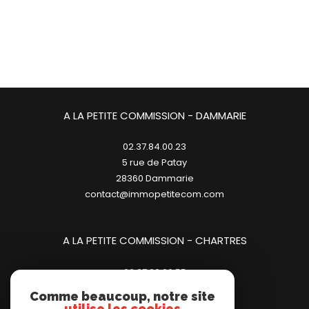
A LA PETITE COMMISSION - DAMMARIE
02.37.84.00.23
5 rue de Patay
28360
dammarie
contact@immopetitecom.com
A LA PETITE COMMISSION - CHARTRES
02.37.20.00.55
23 place des Halles
Comme beaucoup, notre site
28000
chartres
utilise les cookies