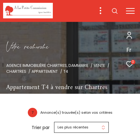
V
o
r
e
r
e
c
e
c
e
Fr
0
AGENCE IMMOBILIÈRE CHARTRES, DAMMARIE
VENTE
CHARTRES
APPARTEMENT
T4
Appartement T4 à vendre sur Chartres
7
Annonce(s) trouvée(s) selon vos critères
Trier par
Les plus récentes