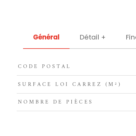
Général
Détail +
Fin
CODE POSTAL
TRAD_ZEPHYR_Caracteristique
TRAD_ZEPHYR_Valeu
SURFACE LOI CARREZ (M²)
NOMBRE DE PIÈCES