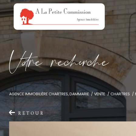
V
o
r
e
r
e
c
e
c
e
AGENCE IMMOBILIÈRE CHARTRES, DAMMARIE
VENTE
CHARTRES
RETOUR