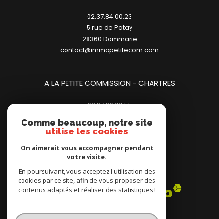
02.37.84.00.23
5 rue de Patay
28360
dammarie
contact@immopetitecom.com
A LA PETITE COMMISSION - CHARTRES
02.37.20.00.55
23 place des Halles
Comme beaucoup, notre site
28000
chartres
utilise les cookies
contact@immopetitecom.com
On aimerait vous accompagner pendant
votre visite.
Adhérents
En poursuivant, vous acceptez l'utilisation des
cookies par ce site, afin de vous proposer des
contenus adaptés et réaliser des statistiques !