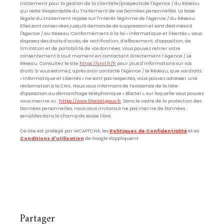
traitement pour la gestion de la clientèle/prospects de l'Agence / du Réseau
qui reste Responsable du Traitement de vos Données personnelles. La base
légale du traitement repose sur l'intérêt légitime de l'Agence / du Réseau.
Elles sont conservées jusqu'à demande de suppression et sont destinées à
l'Agence / au Réseau. Conformément à la loi « informatique et libertés », vous
disposez des droits d’accès, de rectification, d’effacement, d’opposition, de
limitation et de portabilité de vos données. Vous pouvez retirer votre
consentement à tout moment en contactant directement l’Agence / Le
Réseau. Consultez le site
https://cnil.fr/fr
pour plus d’informations sur vos
droits. Si vous estimez, après avoir contacté l'Agence / le Réseau, que vos droits
« Informatique et Libertés » ne sont pas respectés, vous pouvez adresser une
réclamation à la CNIL. Nous vous informons de l’existence de la liste
d'opposition au démarchage téléphonique « Bloctel », sur laquelle vous pouvez
vous inscrire ici :
https://www.bloctel.gouv.fr
. Dans le cadre de la protection des
Données personnelles, nous vous invitons à ne pas inscrire de Données
sensibles dans le champ de saisie libre.
Ce site est protégé par reCAPTCHA, les
Politiques de Confidentialité
et es
Conditions d'utilisation
de Google s'appliquent.
partager