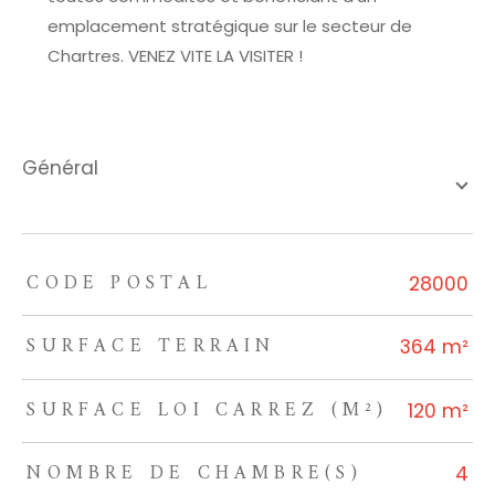
emplacement stratégique sur le secteur de
Chartres
. VENEZ VITE LA VISITER !
général
CODE POSTAL
TRAD_ZEPHYR_Caracteristique
TRAD_ZEPHYR_Valeurs
28000
SURFACE TERRAIN
364 m²
SURFACE LOI CARREZ (M²)
120 m²
NOMBRE DE CHAMBRE(S)
4