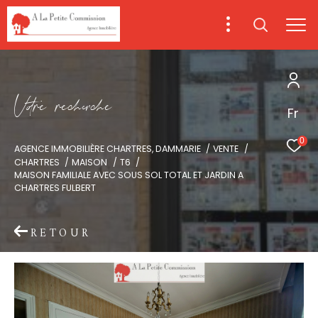
V
o
r
e
r
e
c
e
c
e
Fr
0
AGENCE IMMOBILIÈRE CHARTRES, DAMMARIE
VENTE
CHARTRES
MAISON
T6
MAISON FAMILIALE AVEC SOUS SOL TOTAL ET JARDIN A
CHARTRES FULBERT
RETOUR