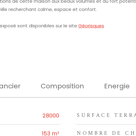
ions de cette maison aux beaux volumes et au fort potenti
mille recherchant calme, espace et confort.
 exposé sont disponibles sur le site
Géorisques
ancier
Composition
Energie
SURFACE TERR
rs
28000
NOMBRE DE CH
153 m²