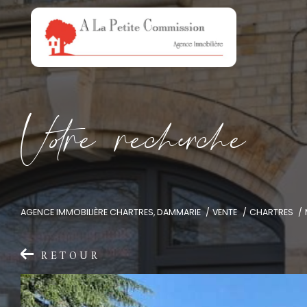
V
o
r
e
r
e
c
e
c
e
AGENCE IMMOBILIÈRE CHARTRES, DAMMARIE
VENTE
CHARTRES
RETOUR