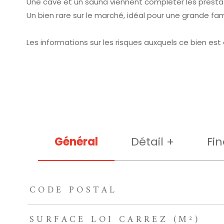
Une cave et un sauna viennent compléter les prestat
Un bien rare sur le marché, idéal pour une grande fa
Les informations sur les risques auxquels ce bien est
Général
Détail +
Fin
CODE POSTAL
TRAD_ZEPHYR_Caracteristique
TRAD_ZEPHYR_Valeu
SURFACE LOI CARREZ (M²)