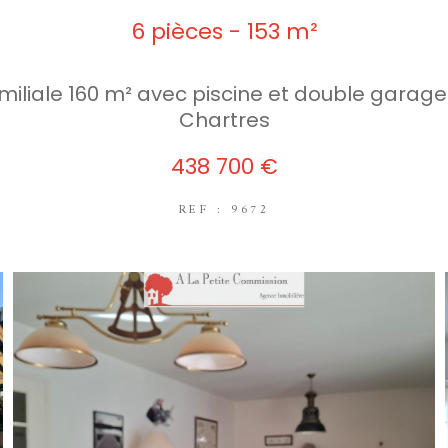
6 pièces - 153 m²
miliale 160 m² avec piscine et double garage
Chartres
438 700 €
REF : 9672