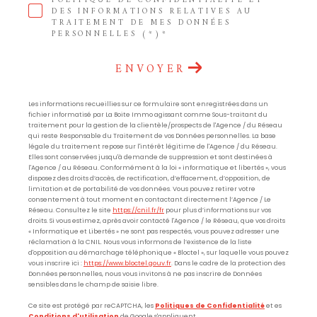
POLITIQUE DE CONFIDENTIALITÉ ET
DES INFORMATIONS RELATIVES AU
TRAITEMENT DE MES DONNÉES
PERSONNELLES (*)*
ENVOYER
Les informations recueillies sur ce formulaire sont enregistrées dans un
fichier informatisé par La Boite Immo agissant comme Sous-traitant du
traitement pour la gestion de la clientèle/prospects de l'Agence / du Réseau
qui reste Responsable du Traitement de vos Données personnelles. La base
légale du traitement repose sur l'intérêt légitime de l'Agence / du Réseau.
Elles sont conservées jusqu'à demande de suppression et sont destinées à
l'Agence / au Réseau. Conformément à la loi « informatique et libertés », vous
disposez des droits d’accès, de rectification, d’effacement, d’opposition, de
limitation et de portabilité de vos données. Vous pouvez retirer votre
consentement à tout moment en contactant directement l’Agence / Le
Réseau. Consultez le site
https://cnil.fr/fr
pour plus d’informations sur vos
droits. Si vous estimez, après avoir contacté l'Agence / le Réseau, que vos droits
« Informatique et Libertés » ne sont pas respectés, vous pouvez adresser une
réclamation à la CNIL. Nous vous informons de l’existence de la liste
d'opposition au démarchage téléphonique « Bloctel », sur laquelle vous pouvez
vous inscrire ici :
https://www.bloctel.gouv.fr
. Dans le cadre de la protection des
Données personnelles, nous vous invitons à ne pas inscrire de Données
sensibles dans le champ de saisie libre.
Ce site est protégé par reCAPTCHA, les
Politiques de Confidentialité
et es
Conditions d'utilisation
de Google s'appliquent.