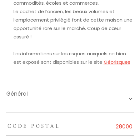
commodités, écoles et commerces.
Le cachet de l’ancien, les beaux volumes et
l’emplacement privilégié font de cette maison une
opportunité rare sur le marché. Coup de cœur
assuré !
Les informations sur les risques auxquels ce bien
est exposé sont disponibles sur le site
Géorisques
général
CODE POSTAL
TRAD_ZEPHYR_Caracteristique
TRAD_ZEPHYR_Valeurs
28000