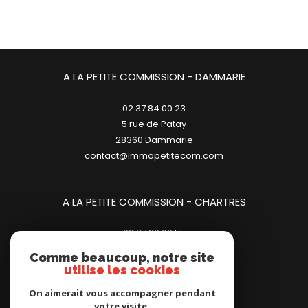
A LA PETITE COMMISSION - DAMMARIE
02.37.84.00.23
5 rue de Patay
28360
dammarie
contact@immopetitecom.com
A LA PETITE COMMISSION - CHARTRES
02.37.20.00.55
23 place des Halles
Comme beaucoup, notre site
28000
chartres
utilise les cookies
contact@immopetitecom.com
On aimerait vous accompagner pendant
votre visite.