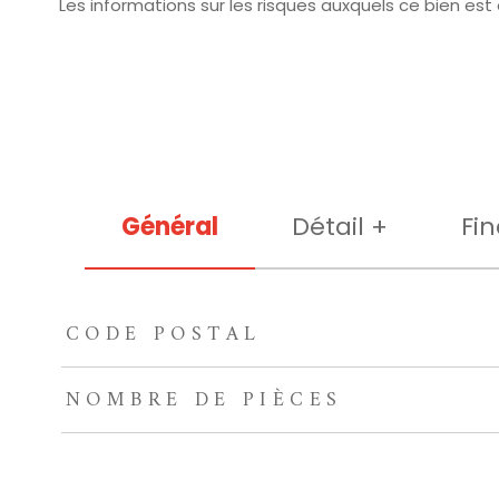
Les informations sur les risques auxquels ce bien est
Général
Détail +
Fin
CODE POSTAL
TRAD_ZEPHYR_Caracteristique
TRAD_ZEPHYR_Valeu
NOMBRE DE PIÈCES