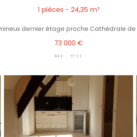
1 pièces - 24,35 m²
umineux dernier étage proche Cathédrale de
73 000 €
REF : 9722