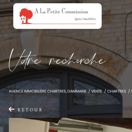
V
o
r
e
r
e
c
e
c
e
AGENCE IMMOBILIÈRE CHARTRES, DAMMARIE
VENTE
CHARTRES
RETOUR