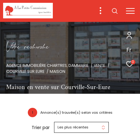
V
o
r
e
r
e
c
e
c
e
Fr
0
AGENCE IMMOBILIÈRE CHARTRES, DAMMARIE
VENTE
COURVILLE SUR EURE
MAISON
Maison en vente sur Courville-Sur-Eure
1
Annonce(s) trouvée(s) selon vos critères
Trier par
Les plus récentes