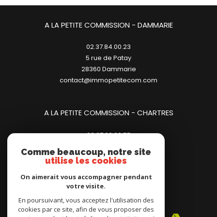
A LA PETITE COMMISSION - DAMMARIE
02.37.84.00.23
5 rue de Patay
28360
dammarie
contact@immopetitecom.com
A LA PETITE COMMISSION - CHARTRES
02.37.20.00.55
23 place des Halles
Comme beaucoup, notre site
28000
chartres
utilise les cookies
contact@immopetitecom.com
On aimerait vous accompagner pendant
votre visite.
Adhérents
En poursuivant, vous acceptez l'utilisation des
cookies par ce site, afin de vous proposer des