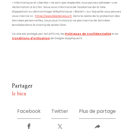
« Informatique et Libertés » ne sont pas respectés, vous pouvez adresser une
réclamation à la CNIL. Nous vous informons de l’existence de la liste
d'opposition au démarchage téléphonique « Bloctel », sur laquelle vous pouvez
vous inscrire ici :
https://www.bloctel.gouv.fr
. Dans le cadre de la protection des
Données personnelles, nous vous invitons à ne pas inscrire de Données
sensibles dans le champ de saisie libre.
Ce site est protégé par reCAPTCHA, les
Politiques de Confidentialité
et es
Conditions d'utilisation
de Google s'appliquent.
partager
le bien
Facebook
Twitter
Plus de partage