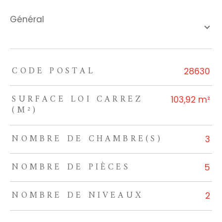
général
CODE POSTAL
TRAD_ZEPHYR_Caracteristique
TRAD_ZEPHYR_Valeurs
28630
SURFACE LOI CARREZ
103,92 m²
(M²)
NOMBRE DE CHAMBRE(S)
3
NOMBRE DE PIÈCES
5
NOMBRE DE NIVEAUX
2