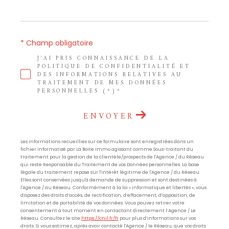
* Champ obligatoire
J'AI PRIS CONNAISSANCE DE LA
POLITIQUE DE CONFIDENTIALITÉ ET
DES INFORMATIONS RELATIVES AU
TRAITEMENT DE MES DONNÉES
PERSONNELLES (*)*
ENVOYER
Les informations recueillies sur ce formulaire sont enregistrées dans un
fichier informatisé par La Boite Immo agissant comme Sous-traitant du
traitement pour la gestion de la clientèle/prospects de l'Agence / du Réseau
qui reste Responsable du Traitement de vos Données personnelles. La base
légale du traitement repose sur l'intérêt légitime de l'Agence / du Réseau.
Elles sont conservées jusqu'à demande de suppression et sont destinées à
l'Agence / au Réseau. Conformément à la loi « informatique et libertés », vous
disposez des droits d’accès, de rectification, d’effacement, d’opposition, de
limitation et de portabilité de vos données. Vous pouvez retirer votre
consentement à tout moment en contactant directement l’Agence / Le
Réseau. Consultez le site
https://cnil.fr/fr
pour plus d’informations sur vos
droits. Si vous estimez, après avoir contacté l'Agence / le Réseau, que vos droits