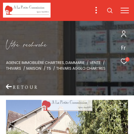
V
o
r
e
r
e
c
e
c
e
Fr
0
AGENCE IMMOBILIÈRE CHARTRES, DAMMARIE
VENTE
THIVARS
MAISON
T5
THIVARS AGGLO CHARTRES
RETOUR