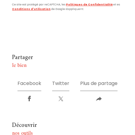
Ce site est protégé par reCAPTCHA, les
Politiques de Confidentialité
et es
Conditions d'utilisation
de Google s'appliquent.
partager
le bien
Facebook
Twitter
Plus de partage
découvrir
nos outils