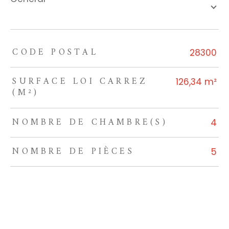
CODE POSTAL
TRAD_ZEPHYR_Caracteristique
TRAD_ZEPHYR_Valeurs
28300
SURFACE LOI CARREZ
126,34 m²
(M²)
NOMBRE DE CHAMBRE(S)
4
NOMBRE DE PIÈCES
5