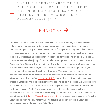
J'AI PRIS CONNAISSANCE DE LA
POLITIQUE DE CONFIDENTIALITÉ ET
DES INFORMATIONS RELATIVES AU
TRAITEMENT DE MES DONNÉES
PERSONNELLES (*)*
ENVOYER
Les informations recueillies sur ce formulaire sont enregistrées dans un
fichier informatisé par La Boite Immo agissant comme Sous-traitant du
traitement pour la gestion de la clientèle/prospects de l'Agence / du Réseau
qui reste Responsable du Traitement de vos Données personnelles. La base
légale du traitement repose sur l'intérêt légitime de l'Agence / du Réseau.
Elles sont conservées jusqu'à demande de suppression et sont destinées à
l'Agence / au Réseau. Conformément à la loi « informatique et libertés », vous
disposez des droits d’accès, de rectification, d’effacement, d’opposition, de
limitation et de portabilité de vos données. Vous pouvez retirer votre
consentement à tout moment en contactant directement l’Agence / Le
Réseau. Consultez le site
https://cnil.fr/fr
pour plus d’informations sur vos
droits. Si vous estimez, après avoir contacté l'Agence / le Réseau, que vos droits
« Informatique et Libertés » ne sont pas respectés, vous pouvez adresser une
réclamation à la CNIL. Nous vous informons de l’existence de la liste
d'opposition au démarchage téléphonique « Bloctel », sur laquelle vous pouvez
vous inscrire ici :
https://www.bloctel.gouv.fr
. Dans le cadre de la protection des
Données personnelles, nous vous invitons à ne pas inscrire de Données
sensibles dans le champ de saisie libre.