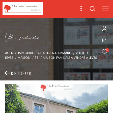
V
o
r
e
r
e
c
e
c
e
Fr
0
AGENCE IMMOBILIÈRE CHARTRES, DAMMARIE
VENTE
LEVES
MAISON
T5
MAISON FAMILIALE A VENDRE A LEVES
RETOUR