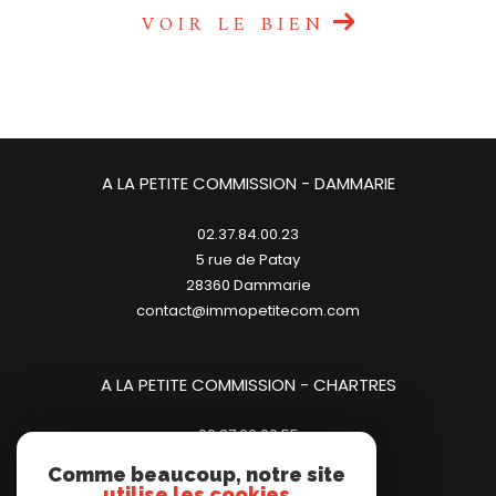
VOIR LE BIEN
A LA PETITE COMMISSION - DAMMARIE
02.37.84.00.23
5 rue de Patay
28360
dammarie
contact@immopetitecom.com
A LA PETITE COMMISSION - CHARTRES
02.37.20.00.55
23 place des Halles
Comme beaucoup, notre site
28000
chartres
utilise les cookies