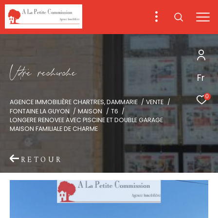
V
o
r
e
r
e
c
e
c
e
Fr
0
AGENCE IMMOBILIÈRE CHARTRES, DAMMARIE
VENTE
FONTAINE LA GUYON
MAISON
T6
LONGERE RENOVEE AVEC PISCINE ET DOUBLE GARAGE
MAISON FAMILIALE DE CHARME
RETOUR