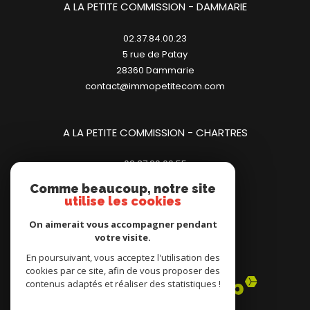
A LA PETITE COMMISSION - DAMMARIE
02.37.84.00.23
5 rue de Patay
28360
dammarie
contact@immopetitecom.com
A LA PETITE COMMISSION - CHARTRES
02.37.20.00.55
23 place des Halles
Comme beaucoup, notre site
28000
chartres
utilise les cookies
contact@immopetitecom.com
On aimerait vous accompagner pendant
votre visite.
Adhérents
En poursuivant, vous acceptez l'utilisation des
cookies par ce site, afin de vous proposer des
contenus adaptés et réaliser des statistiques !