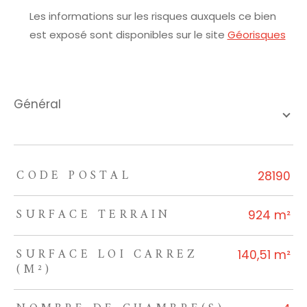
Les informations sur les risques auxquels ce bien
est exposé sont disponibles sur le site
Géorisques
général
CODE POSTAL
TRAD_ZEPHYR_Caracteristique
TRAD_ZEPHYR_Valeurs
28190
SURFACE TERRAIN
924 m²
SURFACE LOI CARREZ
140,51 m²
(M²)