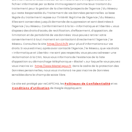
fichier informatisé par La Boite Immo agissant comme Sous-traitant du
traitement pour la gestion de la clientèle/prospects de l'Agence / du Réseau
qui reste Responsable du Traitement de vos Données personnelles. La base
légale du traitement repose sur l'intérêt légitime de l'Agence / du Réseau.
Elles sont conservées jusqu'à demande de suppression et sont destinées à
l'Agence / au Réseau. Conformément à la loi « informatique et libertés », vous
disposez des droits d’accès, de rectification, d’effacement, d’opposition, de
limitation et de portabilité de vos données. Vous pouvez retirer votre
consentement à tout moment en contactant directement l’Agence / Le
Réseau. Consultez le site
https://cnil.fr/fr
pour plus d’informations sur vos
droits. Si vous estimez, après avoir contacté l'Agence / le Réseau, que vos droits
« Informatique et Libertés » ne sont pas respectés, vous pouvez adresser une
réclamation à la CNIL. Nous vous informons de l’existence de la liste
d'opposition au démarchage téléphonique « Bloctel », sur laquelle vous pouvez
vous inscrire ici :
https://www.bloctel.gouv.fr
. Dans le cadre de la protection des
Données personnelles, nous vous invitons à ne pas inscrire de Données
sensibles dans le champ de saisie libre.
Ce site est protégé par reCAPTCHA, les
Politiques de Confidentialité
et es
Conditions d'utilisation
de Google s'appliquent.