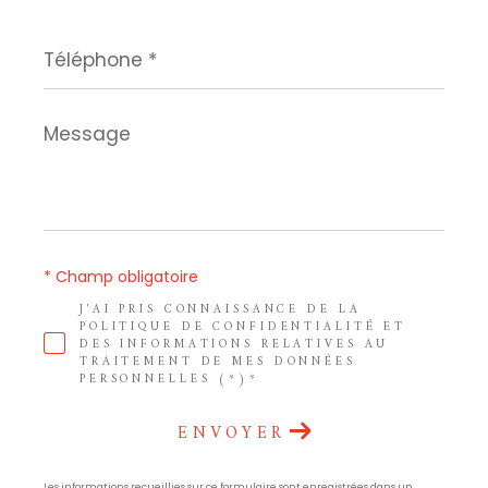
Téléphone
*
Message
*
* Champ obligatoire
J'AI PRIS CONNAISSANCE DE LA
POLITIQUE DE CONFIDENTIALITÉ ET
DES INFORMATIONS RELATIVES AU
TRAITEMENT DE MES DONNÉES
PERSONNELLES (*)*
ENVOYER
Les informations recueillies sur ce formulaire sont enregistrées dans un