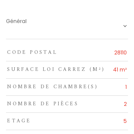
général
CODE POSTAL
TRAD_ZEPHYR_Caracteristique
TRAD_ZEPHYR_Valeurs
28110
SURFACE LOI CARREZ (M²)
41 m²
NOMBRE DE CHAMBRE(S)
1
NOMBRE DE PIÈCES
2
ETAGE
5