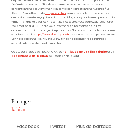
disposez des droits d’accès, de rectification, d’effacement, d’opposition, de
limitation et de portabilité de vos données. Vous pouvez retirer votre
consentement à tout moment en contactant directement l’Agence / Le
Réseau. Consultez le site
https://cnil.fr/fr
pour plus d’informations sur vos
droits. Si vous estimez, après avoir contacté l'Agence / le Réseau, que vos droits
« Informatique et Libertés » ne sont pas respectés, vous pouvez adresser une
réclamation à la CNIL. Nous vous informons de l’existence de la liste
d'opposition au démarchage téléphonique « Bloctel », sur laquelle vous pouvez
vous inscrire ici :
https://www.bloctel.gouv.fr
. Dans le cadre de la protection des
Données personnelles, nous vous invitons à ne pas inscrire de Données
sensibles dans le champ de saisie libre.
Ce site est protégé par reCAPTCHA, les
Politiques de Confidentialité
et es
Conditions d'utilisation
de Google s'appliquent.
partager
le bien
Facebook
Twitter
Plus de partage