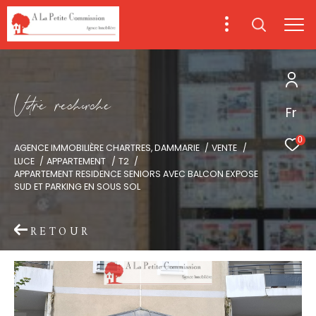
V
o
r
e
r
e
c
e
c
e
Fr
0
AGENCE IMMOBILIÈRE CHARTRES, DAMMARIE
VENTE
LUCE
APPARTEMENT
T2
APPARTEMENT RESIDENCE SENIORS AVEC BALCON EXPOSE
SUD ET PARKING EN SOUS SOL
RETOUR