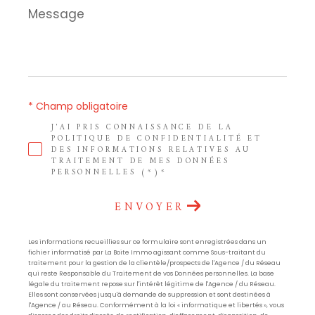
Message
*
* Champ obligatoire
J'AI PRIS CONNAISSANCE DE LA
POLITIQUE DE CONFIDENTIALITÉ ET
DES INFORMATIONS RELATIVES AU
TRAITEMENT DE MES DONNÉES
PERSONNELLES (*)*
ENVOYER
Les informations recueillies sur ce formulaire sont enregistrées dans un
fichier informatisé par La Boite Immo agissant comme Sous-traitant du
traitement pour la gestion de la clientèle/prospects de l'Agence / du Réseau
qui reste Responsable du Traitement de vos Données personnelles. La base
légale du traitement repose sur l'intérêt légitime de l'Agence / du Réseau.
Elles sont conservées jusqu'à demande de suppression et sont destinées à
l'Agence / au Réseau. Conformément à la loi « informatique et libertés », vous