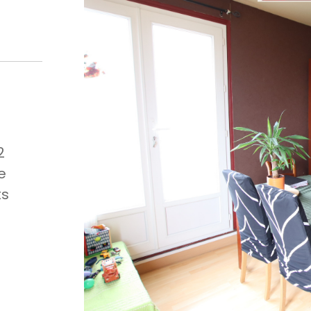
2
e
ts