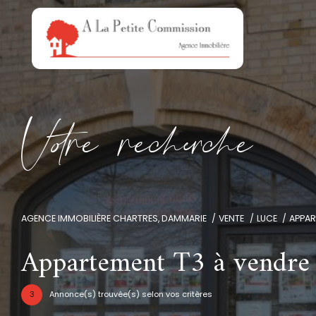
V
o
r
e
r
e
c
e
c
e
AGENCE IMMOBILIÈRE CHARTRES, DAMMARIE
VENTE
LUCE
APPA
Appartement T3 à vendre
3
Annonce(s) trouvée(s) selon vos critères