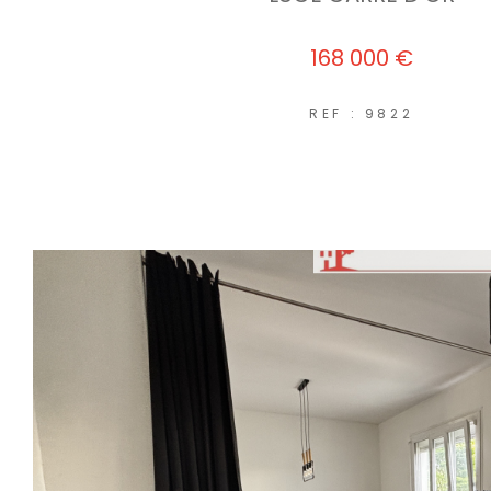
168 000 €
REF : 9822