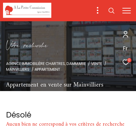
V
o
r
e
r
e
c
e
c
e
Fr
0
AGENCE IMMOBILIÈRE CHARTRES, DAMMARIE
VENTE
MAINVILLIERS
APPARTEMENT
Appartement en vente sur Mainvilliers
Désolé
Aucun bien ne correspond à vos critères de recherche