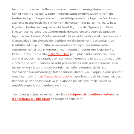
Les informations recueillies sur ce formulaire sont enregistrées dans un
fichier informatisé par La Boite Immo agissant comme Sous-traitant du
traitement pour la gestion de la clientèle/prospects de l'Agence / du Réseau
qui reste Responsable du Traitement de vos Données personnelles. La base
légale du traitement repose sur l'intérêt légitime de l'Agence / du Réseau.
Elles sont conservées jusqu'à demande de suppression et sont destinées à
l'Agence / au Réseau. Conformément à la loi « informatique et libertés », vous
disposez des droits d’accès, de rectification, d’effacement, d’opposition, de
limitation et de portabilité de vos données. Vous pouvez retirer votre
consentement à tout moment en contactant directement l’Agence / Le
Réseau. Consultez le site
https://cnil.fr/fr
pour plus d’informations sur vos
droits. Si vous estimez, après avoir contacté l'Agence / le Réseau, que vos droits
« Informatique et Libertés » ne sont pas respectés, vous pouvez adresser une
réclamation à la CNIL. Nous vous informons de l’existence de la liste
d'opposition au démarchage téléphonique « Bloctel », sur laquelle vous pouvez
vous inscrire ici :
https://www.bloctel.gouv.fr
. Dans le cadre de la protection des
Données personnelles, nous vous invitons à ne pas inscrire de Données
sensibles dans le champ de saisie libre.
Ce site est protégé par reCAPTCHA, les
Politiques de Confidentialité
et es
Conditions d'utilisation
de Google s'appliquent.