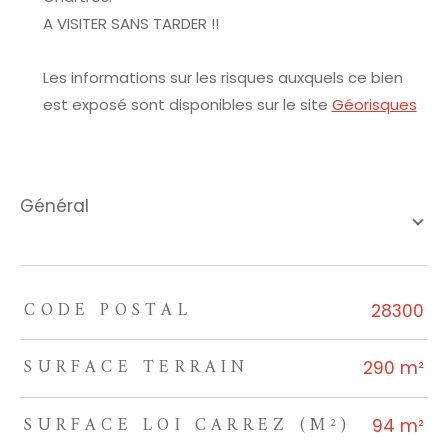
A VISITER SANS TARDER !!
Les informations sur les risques auxquels ce bien
est exposé sont disponibles sur le site
Géorisques
général
CODE POSTAL
TRAD_ZEPHYR_Caracteristique
TRAD_ZEPHYR_Valeurs
28300
SURFACE TERRAIN
290 m²
SURFACE LOI CARREZ (M²)
94 m²