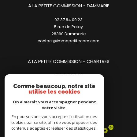
A LA PETITE COMMISSION - DAMMARIE
02.37.84.00.23
5 rue de Patay
28360
dammarie
contact@immopetitecom.com
A LA PETITE COMMISSION - CHARTRES
02.37.20.00.55
23 place des Halles
Comme beaucoup, notre site
28000
chartres
utilise les cookies
contact@immopetitecom.com
On aimerait vous accompagner pendant
votre visite.
Adhérents
En poursuivant, vous acceptez l'utilisation des
cookies par ce site, afin de vous proposer des
contenus adaptés et réaliser des statistiques !