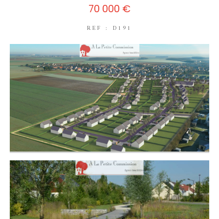
70 000 €
REF : D191