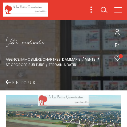
V
o
r
e
r
e
c
e
c
e
Fr
0
AGENCE IMMOBILIÈRE CHARTRES, DAMMARIE
VENTE
ST GEORGES SUR EURE
TERRAIN A BATIR
RETOUR