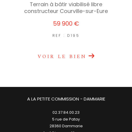
Terrain à bâtir viabilisé libre
constructeur Courville-sur-Eure
59 900 €
REF : D195
VOIR LE BIEN
A LA PETITE COMMISSION - DAMMARIE
02.37.84.00.23
5 rue de Patay
28360
dammarie