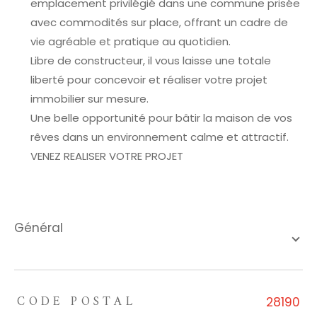
emplacement privilégié dans une commune prisée
avec commodités sur place, offrant un cadre de
vie agréable et pratique au quotidien.
Libre de constructeur, il vous laisse une totale
liberté pour concevoir et réaliser votre projet
immobilier sur mesure.
Une belle opportunité pour bâtir la maison de vos
rêves dans un environnement calme et attractif.
VENEZ REALISER VOTRE PROJET
général
CODE POSTAL
TRAD_ZEPHYR_Caracteristique
TRAD_ZEPHYR_Valeurs
28190