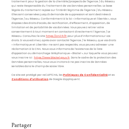
traitement pour la gestion de la clientèle/prospects de l'Agence / du Réseau
qui reste Responsable du Traitement de vos Données personnelles. La base
légale du traitement repose sur l'intérêt légitime de l'Agence / du Réseau.
Elles sont conservées jusqu'à demande de suppression et sont destinées à
l'Agence / au Réseau. Conformément à la loi « informatique et libertés », vous
disposez des droits d’accès, de rectification, d’effacement, d’opposition, de
limitation et de portabilité de vos données. Vous pouvez retirer votre
consentement à tout moment en contactant directement l’Agence / Le
Réseau. Consultez le site
https://cnil.fr/fr
pour plus d’informations sur vos
droits. Si vous estimez, après avoir contacté l'Agence / le Réseau, que vos droits
« Informatique et Libertés » ne sont pas respectés, vous pouvez adresser une
réclamation à la CNIL. Nous vous informons de l’existence de la liste
d'opposition au démarchage téléphonique « Bloctel », sur laquelle vous pouvez
vous inscrire ici :
https://www.bloctel.gouv.fr
. Dans le cadre de la protection des
Données personnelles, nous vous invitons à ne pas inscrire de Données
sensibles dans le champ de saisie libre.
Ce site est protégé par reCAPTCHA, les
Politiques de Confidentialité
et es
Conditions d'utilisation
de Google s'appliquent.
partager