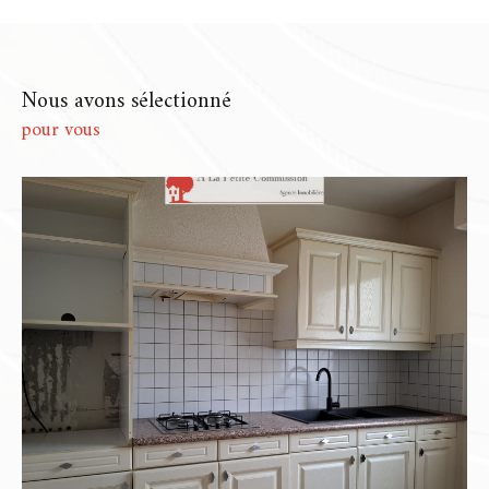
Chartres
dont les volumes parlent d’eux-
mêmes… Chaque bien que nous
accompagnons est unique, et c’est comme
Nous avons sélectionné
cela que nous choisissons de le présenter.
pour vous
Notre rôle ? Comprendre ce qui le rend spécial,
puis construire autour de lui une stratégie qui
lui ressemble. Pas de copier-coller, mais un vrai
travail d’ajustement pour que chaque mise en
vente soit à la fois fluide, cohérente et
respectueuse de vos attentes.
Une estimation juste, fondée
sur l'expérience
Une
estimation immobilière à Chartres
ou
une
estimation immobilière à Dammarie
, ce
n’est pas juste une fourchette de prix glissée