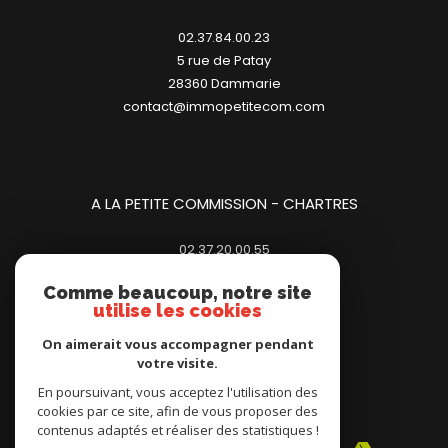
A LA PETITE COMMISSION - DAMMARIE
02.37.84.00.23
5 rue de Patay
28360
dammarie
contact@immopetitecom.com
A LA PETITE COMMISSION - CHARTRES
02.37.20.00.55
Comme beaucoup, notre site
23 place des Halles
utilise les cookies
28000
chartres
contact@immopetitecom.com
On aimerait vous accompagner pendant
votre visite.
En poursuivant, vous acceptez l'utilisation des
cookies par ce site, afin de vous proposer des
contenus adaptés et réaliser des statistiques !
Adhérents