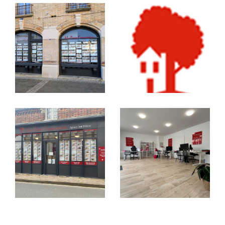
Luisant etc…)
, en passant par
Voves, Nogent
Le Phaye, Saint-Prest, Sours, Villeneuve-
Saint-Nicolas, Thivars, Saint Georges
sur
Eure, Fontaine la Guyon, Amilly
et bien
d’autres communes environnantes, nous
couvrons un large secteur avec la même
exigence de qualité.
Vendre un bien, c’est souvent
bien plus qu’une simple
transaction
Derrière chaque porte, il y a une histoire. Une
maison à Thivars
pleine de souvenirs, un
pavillon lumineux à Barjouville
où tout a
été pensé dans le détail, un
appartement à