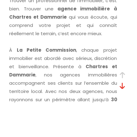
Trouver un professionnel de l’immobilier, c’est
bien. Trouver une
agence immobilière à
Chartres et Dammarie
qui vous écoute, qui
comprend votre projet et qui connaît
réellement le terrain, c’est encore mieux.
À
La Petite Commission
, chaque projet
immobilier est abordé avec sérieux, discrétion
et bienveillance. Présente à
Chartres et
Dammarie
, nos agences immobilières
accompagnent ses clients sur l’ensemble du
territoire local. Avec nos deux agences, nous
rayonnons sur un périmètre allant jusqu’à
30
kilomètres autour de Chartres
.
Présents sur toute l’agglomération
chartraine
(Barjouville, Champhol, Lèves, Le Coudray,