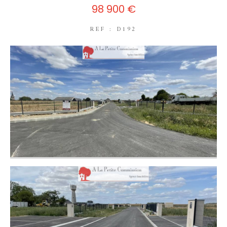
98 900 €
REF : D192