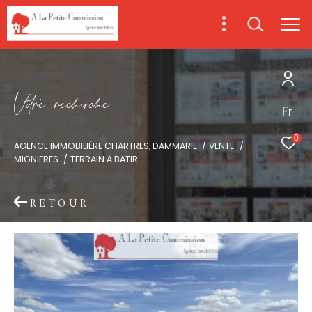
V
o
r
e
r
e
c
e
c
e
Fr
0
AGENCE IMMOBILIÈRE CHARTRES, DAMMARIE
VENTE
MIGNIERES
TERRAIN A BATIR
RETOUR