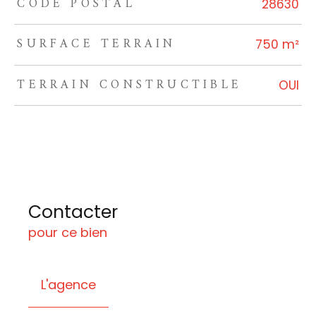
CODE POSTAL
TRAD_ZEPHYR_Caracteristique
TRAD_ZEPHYR_Valeurs
28630
SURFACE TERRAIN
750 m²
TERRAIN CONSTRUCTIBLE
OUI
Contacter
pour ce bien
L'agence