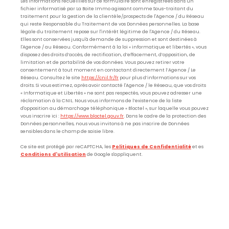
Les informations recueillies sur ce formulaire sont enregistrées dans un
fichier informatisé par La Boite Immo agissant comme Sous-traitant du
traitement pour la gestion de la clientèle/prospects de l'Agence / du Réseau
qui reste Responsable du Traitement de vos Données personnelles. La base
légale du traitement repose sur l'intérêt légitime de l'Agence / du Réseau.
Elles sont conservées jusqu'à demande de suppression et sont destinées à
l'Agence / au Réseau. Conformément à la loi « informatique et libertés », vous
disposez des droits d’accès, de rectification, d’effacement, d’opposition, de
limitation et de portabilité de vos données. Vous pouvez retirer votre
consentement à tout moment en contactant directement l’Agence / Le
Réseau. Consultez le site
https://cnil.fr/fr
pour plus d’informations sur vos
droits. Si vous estimez, après avoir contacté l'Agence / le Réseau, que vos droits
« Informatique et Libertés » ne sont pas respectés, vous pouvez adresser une
réclamation à la CNIL. Nous vous informons de l’existence de la liste
d'opposition au démarchage téléphonique « Bloctel », sur laquelle vous pouvez
vous inscrire ici :
https://www.bloctel.gouv.fr
. Dans le cadre de la protection des
Données personnelles, nous vous invitons à ne pas inscrire de Données
sensibles dans le champ de saisie libre.
Ce site est protégé par reCAPTCHA, les
Politiques de Confidentialité
et es
Conditions d'utilisation
de Google s'appliquent.