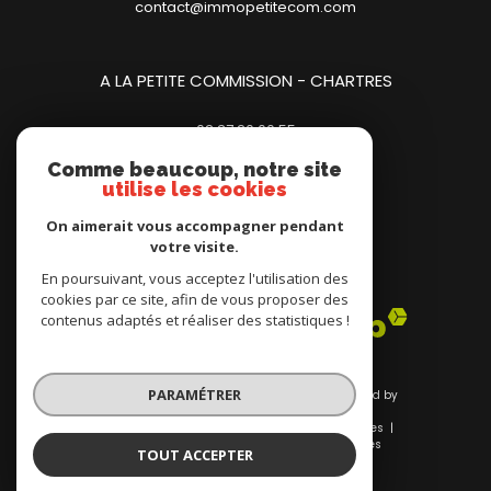
contact@immopetitecom.com
A LA PETITE COMMISSION - CHARTRES
02.37.20.00.55
23 place des Halles
Comme beaucoup, notre site
28000
chartres
utilise les cookies
contact@immopetitecom.com
On aimerait vous accompagner pendant
votre visite.
Adhérents
En poursuivant, vous acceptez l'utilisation des
cookies par ce site, afin de vous proposer des
contenus adaptés et réaliser des statistiques !
PARAMÉTRER
© 2026 | Tous droits réservés | Traduction powered by
Google |
Nos honoraires
Plan du site
Mentions légales
Admin
Nos liens
Politique RGPD
Cookies
TOUT ACCEPTER