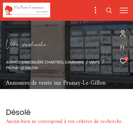
V
o
r
e
r
e
c
e
c
e
Fr
0
AGENCE IMMOBILIÈRE CHARTRES, DAMMARIE
VENTE
PRUNAY LE GILLON
Annonces de vente sur Prunay-Le-Gillon
Désolé
Aucun bien ne correspond à vos critères de recherche