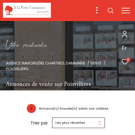
V
o
r
e
r
e
c
e
c
e
Fr
0
AGENCE IMMOBILIÈRE CHARTRES, DAMMARIE
VENTE
POISVILLIERS
Annonces de vente sur Poisvilliers
3
Annonce(s) trouvée(s) selon vos critères
Trier par
Les plus récentes