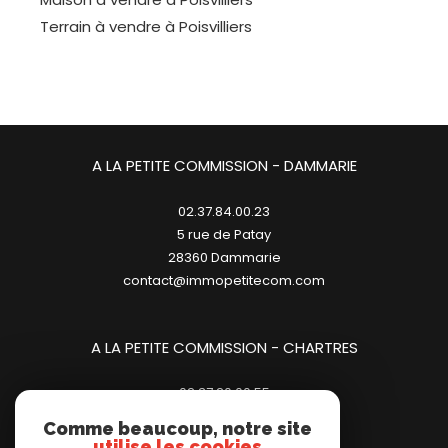
Terrain à vendre à Poisvilliers
A LA PETITE COMMISSION - DAMMARIE
02.37.84.00.23
5 rue de Patay
28360
dammarie
contact@immopetitecom.com
A LA PETITE COMMISSION - CHARTRES
02.37.20.00.55
23 place des Halles
Comme beaucoup, notre site
28000
chartres
utilise les cookies