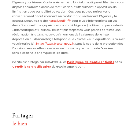
l'Agence / au Réseau. Conformément à la loi « informatique et libertés », vous
disposez des droits d’accès, de rectification, d’effacement, d’opposition, de
limitation et de portabilité de vos données. Vous pouvez retirer votre
consentement à tout moment en contactant directement l’Agence / Le
Réseau. Consultez le site
https://cnil.fr/fr
pour plus d’informations sur vos
droits. Si vous estimez, après avoir contacté l'Agence / le Réseau, que vos droits
« Informatique et Libertés » ne sont pas respectés, vous pouvez adresser une
réclamation à la CNIL. Nous vous informons de l’existence de la liste
d'opposition au démarchage téléphonique « Bloctel », sur laquelle vous pouvez
vous inscrire ici :
https://www.bloctel.gouv.fr
. Dans le cadre de la protection des
Données personnelles, nous vous invitons à ne pas inscrire de Données
sensibles dans le champ de saisie libre.
Ce site est protégé par reCAPTCHA, les
Politiques de Confidentialité
et es
Conditions d'utilisation
de Google s'appliquent.
partager
le bien