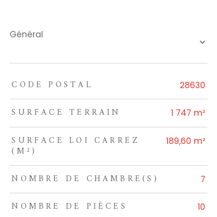
général
CODE POSTAL
TRAD_ZEPHYR_Caracteristique
TRAD_ZEPHYR_Valeurs
28630
SURFACE TERRAIN
1 747 m²
SURFACE LOI CARREZ
189,60 m²
(M²)
NOMBRE DE CHAMBRE(S)
7
NOMBRE DE PIÈCES
10