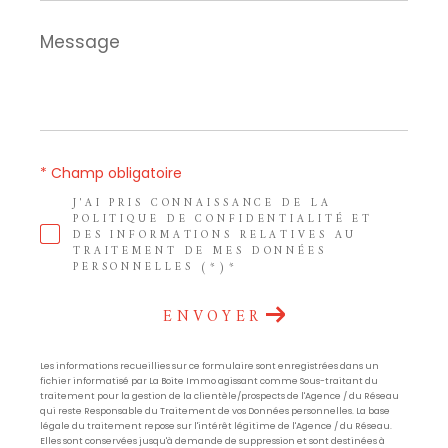
Message
*
* Champ obligatoire
J'AI PRIS CONNAISSANCE DE LA
POLITIQUE DE CONFIDENTIALITÉ ET
DES INFORMATIONS RELATIVES AU
TRAITEMENT DE MES DONNÉES
PERSONNELLES (*)*
ENVOYER
Les informations recueillies sur ce formulaire sont enregistrées dans un
fichier informatisé par La Boite Immo agissant comme Sous-traitant du
traitement pour la gestion de la clientèle/prospects de l'Agence / du Réseau
qui reste Responsable du Traitement de vos Données personnelles. La base
légale du traitement repose sur l'intérêt légitime de l'Agence / du Réseau.
Elles sont conservées jusqu'à demande de suppression et sont destinées à