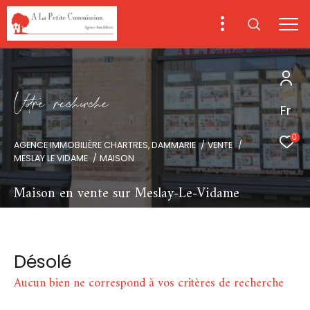
V
o
r
e
r
e
c
e
c
e
Fr
0
AGENCE IMMOBILIÈRE CHARTRES, DAMMARIE
VENTE
MESLAY LE VIDAME
MAISON
Maison en vente sur Meslay-Le-Vidame
Désolé
Aucun bien ne correspond à vos critères de recherche