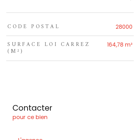
CODE POSTAL
TRAD_ZEPHYR_Caracteristique
TRAD_ZEPHYR_Valeurs
28000
SURFACE LOI CARREZ
164,78 m²
(M²)
Contacter
pour ce bien