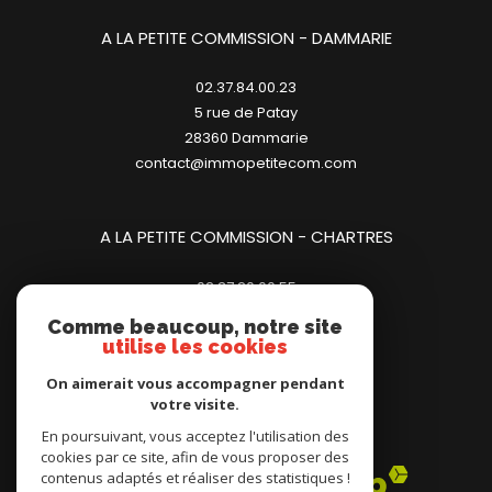
A LA PETITE COMMISSION - DAMMARIE
02.37.84.00.23
5 rue de Patay
28360
dammarie
contact@immopetitecom.com
A LA PETITE COMMISSION - CHARTRES
02.37.20.00.55
23 place des Halles
Comme beaucoup, notre site
28000
chartres
utilise les cookies
contact@immopetitecom.com
On aimerait vous accompagner pendant
votre visite.
Adhérents
En poursuivant, vous acceptez l'utilisation des
cookies par ce site, afin de vous proposer des
contenus adaptés et réaliser des statistiques !