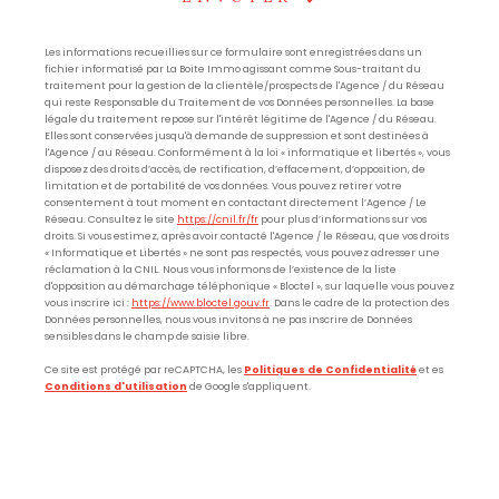
Les informations recueillies sur ce formulaire sont enregistrées dans un
fichier informatisé par La Boite Immo agissant comme Sous-traitant du
traitement pour la gestion de la clientèle/prospects de l'Agence / du Réseau
qui reste Responsable du Traitement de vos Données personnelles. La base
légale du traitement repose sur l'intérêt légitime de l'Agence / du Réseau.
Elles sont conservées jusqu'à demande de suppression et sont destinées à
l'Agence / au Réseau. Conformément à la loi « informatique et libertés », vous
disposez des droits d’accès, de rectification, d’effacement, d’opposition, de
limitation et de portabilité de vos données. Vous pouvez retirer votre
consentement à tout moment en contactant directement l’Agence / Le
Réseau. Consultez le site
https://cnil.fr/fr
pour plus d’informations sur vos
droits. Si vous estimez, après avoir contacté l'Agence / le Réseau, que vos droits
« Informatique et Libertés » ne sont pas respectés, vous pouvez adresser une
réclamation à la CNIL. Nous vous informons de l’existence de la liste
d'opposition au démarchage téléphonique « Bloctel », sur laquelle vous pouvez
vous inscrire ici :
https://www.bloctel.gouv.fr
. Dans le cadre de la protection des
Données personnelles, nous vous invitons à ne pas inscrire de Données
sensibles dans le champ de saisie libre.
Ce site est protégé par reCAPTCHA, les
Politiques de Confidentialité
et es
Conditions d'utilisation
de Google s'appliquent.