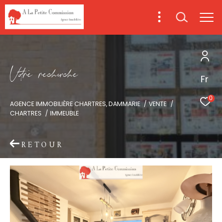
V
o
r
e
r
e
c
e
c
e
Fr
0
AGENCE IMMOBILIÈRE CHARTRES, DAMMARIE
VENTE
CHARTRES
IMMEUBLE
RETOUR