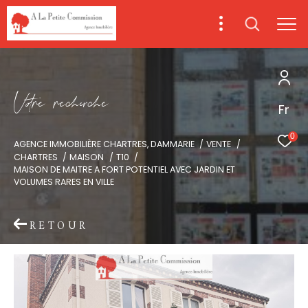
V
o
r
e
r
e
c
e
c
e
Fr
0
AGENCE IMMOBILIÈRE CHARTRES, DAMMARIE
VENTE
CHARTRES
MAISON
T10
MAISON DE MAITRE A FORT POTENTIEL AVEC JARDIN ET
VOLUMES RARES EN VILLE
RETOUR