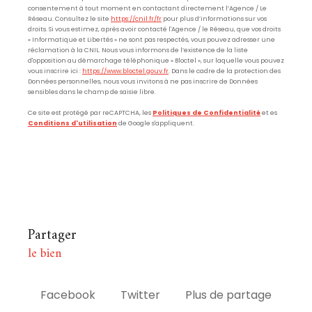
consentement à tout moment en contactant directement l’Agence / Le
Réseau. Consultez le site
https://cnil.fr/fr
pour plus d’informations sur vos
droits. Si vous estimez, après avoir contacté l'Agence / le Réseau, que vos droits
« Informatique et Libertés » ne sont pas respectés, vous pouvez adresser une
réclamation à la CNIL. Nous vous informons de l’existence de la liste
d'opposition au démarchage téléphonique « Bloctel », sur laquelle vous pouvez
vous inscrire ici :
https://www.bloctel.gouv.fr
. Dans le cadre de la protection des
Données personnelles, nous vous invitons à ne pas inscrire de Données
sensibles dans le champ de saisie libre.
Ce site est protégé par reCAPTCHA, les
Politiques de Confidentialité
et es
Conditions d'utilisation
de Google s'appliquent.
partager
le bien
Facebook
Twitter
Plus de partage