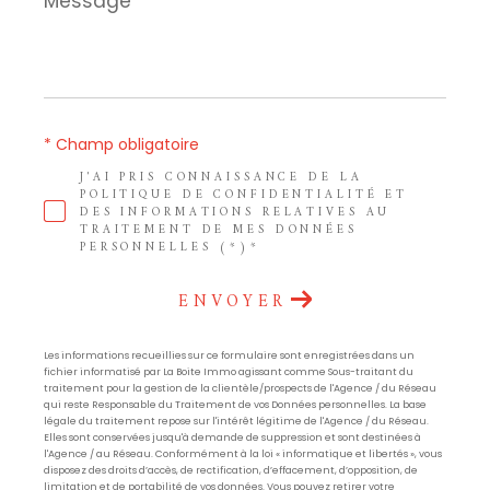
*
* Champ obligatoire
J'AI PRIS CONNAISSANCE DE LA
POLITIQUE DE CONFIDENTIALITÉ ET
DES INFORMATIONS RELATIVES AU
TRAITEMENT DE MES DONNÉES
PERSONNELLES (*)*
ENVOYER
Les informations recueillies sur ce formulaire sont enregistrées dans un
fichier informatisé par La Boite Immo agissant comme Sous-traitant du
traitement pour la gestion de la clientèle/prospects de l'Agence / du Réseau
qui reste Responsable du Traitement de vos Données personnelles. La base
légale du traitement repose sur l'intérêt légitime de l'Agence / du Réseau.
Elles sont conservées jusqu'à demande de suppression et sont destinées à
l'Agence / au Réseau. Conformément à la loi « informatique et libertés », vous
disposez des droits d’accès, de rectification, d’effacement, d’opposition, de
limitation et de portabilité de vos données. Vous pouvez retirer votre