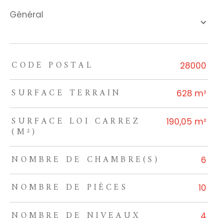
général
CODE POSTAL
TRAD_ZEPHYR_Caracteristique
TRAD_ZEPHYR_Valeurs
28000
SURFACE TERRAIN
628 m²
SURFACE LOI CARREZ
190,05 m²
(M²)
NOMBRE DE CHAMBRE(S)
6
NOMBRE DE PIÈCES
10
NOMBRE DE NIVEAUX
4