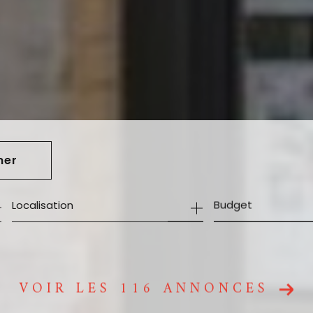
mer
Budget
VOIR LES
116
ANNONCES