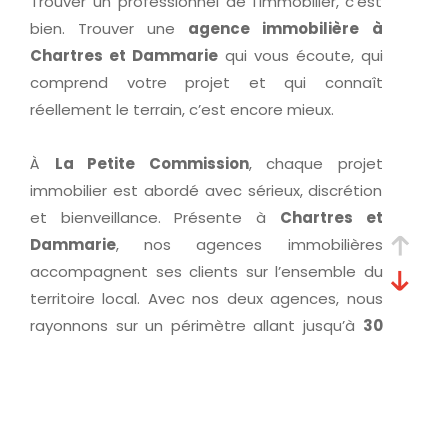
Trouver un professionnel de l’immobilier, c’est
bien. Trouver une
agence immobilière à
Chartres et Dammarie
qui vous écoute, qui
comprend votre projet et qui connaît
réellement le terrain, c’est encore mieux.
À
La Petite Commission
, chaque projet
immobilier est abordé avec sérieux, discrétion
et bienveillance. Présente à
Chartres et
Dammarie
, nos agences immobilières
accompagnent ses clients sur l’ensemble du
territoire local. Avec nos deux agences, nous
rayonnons sur un périmètre allant jusqu’à
30
kilomètres autour de Chartres
.
Présents sur toute l’agglomération
chartraine
(Barjouville, Champhol, Lèves, Le Coudray,