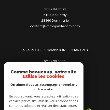
A LA PETITE COMMISSION - DAMMARIE
02.37.84.00.23
5 rue de Patay
28360
dammarie
contact@immopetitecom.com
A LA PETITE COMMISSION - CHARTRES
02.37.20.00.55
Comme beaucoup, notre site
23 place des Halles
utilise les cookies
28000
chartres
contact@immopetitecom.com
On aimerait vous accompagner pendant
votre visite.
En poursuivant, vous acceptez l'utilisation des
cookies par ce site, afin de vous proposer des
contenus adaptés et réaliser des statistiques !
Adhérents