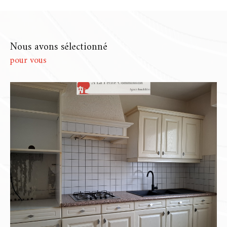
Chartres
dont les volumes parlent d’eux-
mêmes… Chaque bien que nous
accompagnons est unique, et c’est comme
Nous avons sélectionné
cela que nous choisissons de le présenter.
pour vous
Notre rôle ? Comprendre ce qui le rend spécial,
puis construire autour de lui une stratégie qui
lui ressemble. Pas de copier-coller, mais un vrai
travail d’ajustement pour que chaque mise en
vente soit à la fois fluide, cohérente et
respectueuse de vos attentes.
Une estimation juste, fondée
sur l'expérience
Une
estimation immobilière à Chartres
ou
une
estimation immobilière à Dammarie
, ce
n’est pas juste une fourchette de prix glissée