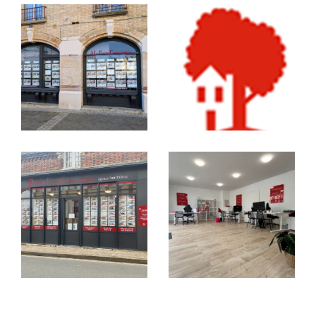
Luisant etc…)
, en passant par
Voves, Nogent
Le Phaye, Saint-Prest, Sours, Villeneuve-
Saint-Nicolas, Thivars, Saint Georges
sur
Eure, Fontaine la Guyon, Amilly
et bien
d’autres communes environnantes, nous
couvrons un large secteur avec la même
exigence de qualité.
Vendre un bien, c’est souvent
bien plus qu’une simple
transaction
Derrière chaque porte, il y a une histoire. Une
maison à Thivars
pleine de souvenirs, un
pavillon lumineux à Barjouville
où tout a
été pensé dans le détail, un
appartement à