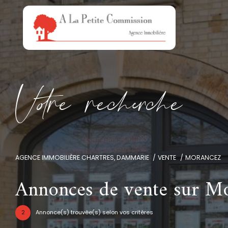
V
o
r
e
r
e
c
e
c
e
AGENCE IMMOBILIÈRE CHARTRES, DAMMARIE
VENTE
MORANCEZ
Annonces de vente sur M
2
Annonce(s) trouvée(s) selon vos critères