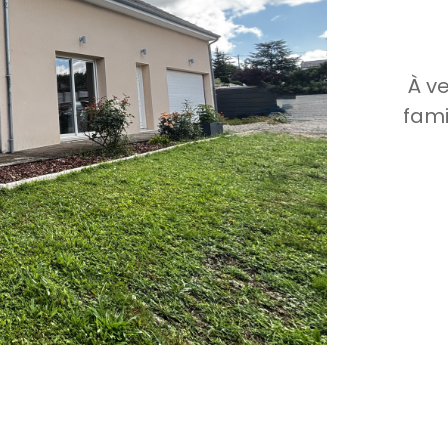
À v
fami