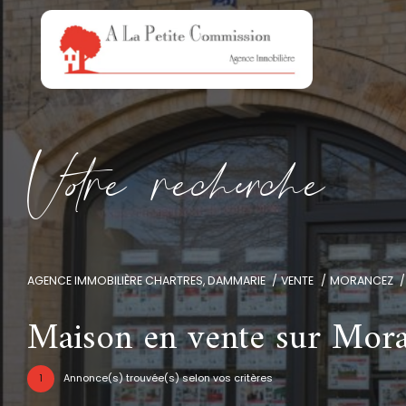
V
o
r
e
r
e
c
e
c
e
AGENCE IMMOBILIÈRE CHARTRES, DAMMARIE
VENTE
MORANCEZ
Maison en vente sur Mor
1
Annonce(s) trouvée(s) selon vos critères