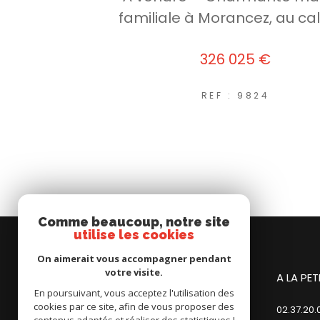
familiale à Morancez, au ca
326 025 €
REF : 9824
Comme beaucoup, notre site
utilise les cookies
On aimerait vous accompagner pendant
votre visite.
A LA PETITE COMMISSION - DAMMARIE
A LA PE
En poursuivant, vous acceptez l'utilisation des
cookies par ce site, afin de vous proposer des
02.37.84.00.23
02.37.20.