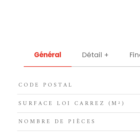
Général
Détail +
Fin
CODE POSTAL
TRAD_ZEPHYR_Caracteristique
TRAD_ZEPHYR_Valeu
SURFACE LOI CARREZ (M²)
NOMBRE DE PIÈCES