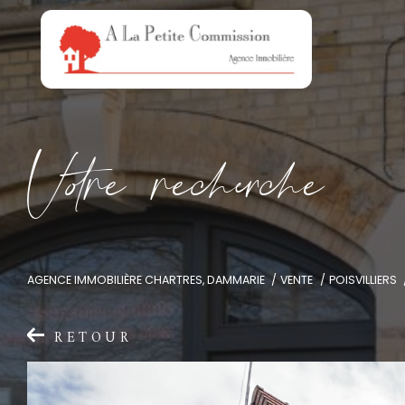
V
o
r
e
r
e
c
e
c
e
AGENCE IMMOBILIÈRE CHARTRES, DAMMARIE
VENTE
POISVILLIERS
RETOUR