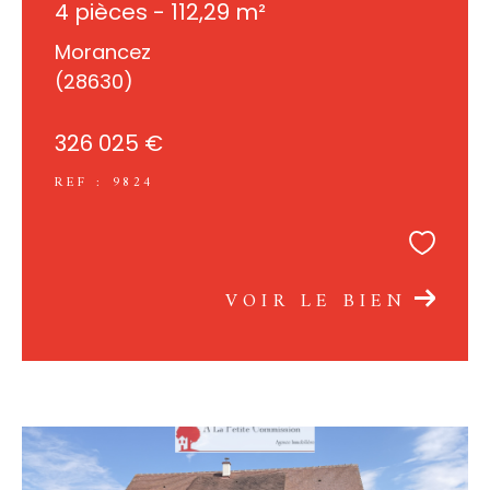
4 pièces - 112,29 m²
Morancez
(28630)
326 025 €
REF : 9824
VOIR LE BIEN