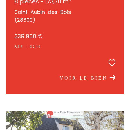
8 pièces - 173,70 m²
Saint-Aubin-des-Bois
(28300)
339 900 €
REF : D240
VOIR LE BIEN