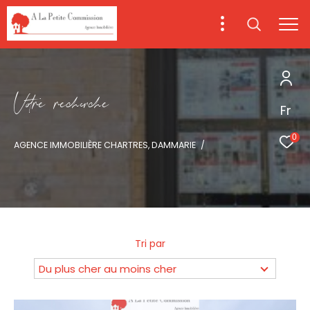
V
o
r
e
r
e
c
e
c
e
Fr
0
AGENCE IMMOBILIÈRE CHARTRES, DAMMARIE
Tri par
Du plus cher au moins cher