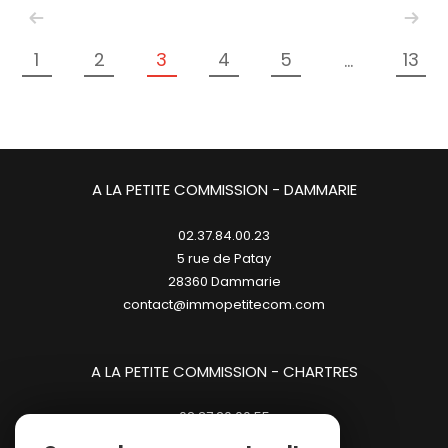
1
2
3
4
5
13
...
A LA PETITE COMMISSION - DAMMARIE
02.37.84.00.23
5 rue de Patay
28360
dammarie
contact@immopetitecom.com
A LA PETITE COMMISSION - CHARTRES
02.37.20.00.55
23 place des Halles