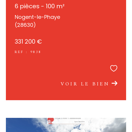
6 pièces - 100 m²
Nogent-le-Phaye
(28630)
331 200 €
REF : 9838
VOIR LE BIEN